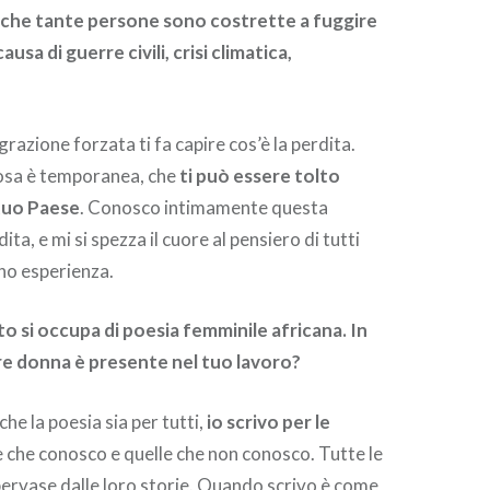
 che tante persone sono costrette a fuggire
causa di guerre civili, crisi climatica,
razione forzata ti fa capire cos’è la perdita.
cosa è temporanea, che
ti può essere tolto
 tuo Paese
. Conosco intimamente questa
ita, e mi si spezza il cuore al pensiero di tutti
no esperienza.
o si occupa di poesia femminile africana. In
e donna è presente nel tuo lavoro?
he la poesia sia per tutti,
io scrivo per le
le che conosco e quelle che non conosco. Tutte le
ervase dalle loro storie. Quando scrivo è come