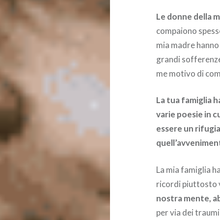
Le donne della m
compaiono spesso 
mia madre hanno v
grandi sofferenze.
me motivo di co
La tua famiglia h
varie poesie in c
essere un rifugia
quell’avvenimen
La mia famiglia h
ricordi piuttosto 
nostra mente, ab
per via dei traumi 