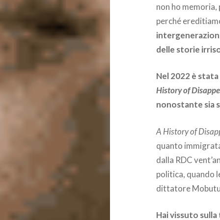
non ho memoria, p
perché ereditiamo
intergeneraziona
delle storie irris
Nel 2022 è stata 
History of Disapp
nonostante sia
A History of Disa
quanto immigrata 
dalla RDC vent’an
politica, quando l
dittatore Mobutu
Hai vissuto sulla