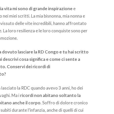
ia vita mi sono di grande inspirazione
e
nei miei scritti. La mia bisnonna, mia nonna e
issuto delle vite incredibili, hanno affrontato
 La loro resilienza e le loro conquiste sono per
mmozione.
a dovuto lasciare la RD Congo e tu hai scritto
ui descrivi cosa significa e come ci sente a
to. Conservi dei ricordi di
to?
a lasciato la RDC quando avevo 3 anni, ho dei
vaghi. Ma i
ricordi non abitano soltanto la
itano anche il corpo
. Soffro di dolore cronico
subiti durante l’infanzia, anche di quelli di cui