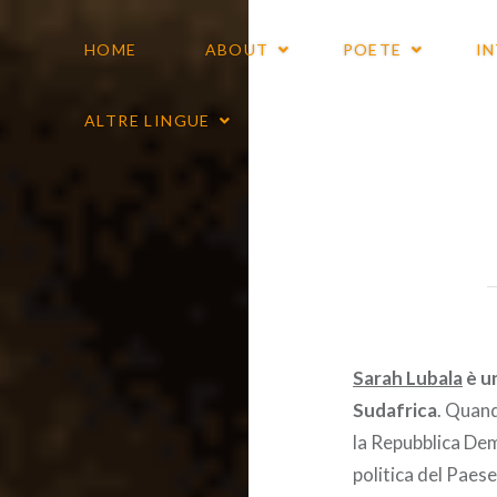
HOME
ABOUT
POETE
I
ALTRE LINGUE
Sarah Lubala
è un
Sudafrica
. Quand
la Repubblica Dem
politica del Paese