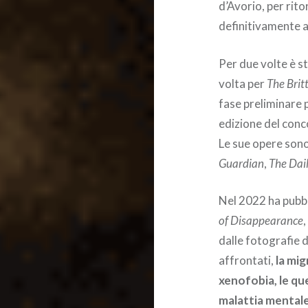
d’Avorio, per rito
definitivamente 
Per due volte è sta
volta per
The Brit
fase preliminare p
edizione del conc
Le sue opere sono 
Guardian
,
The Dai
Nel 2022 ha pubbl
of Disappearance
dalle fotografie d
affrontati,
la mig
xenofobia, le que
malattia mentale,