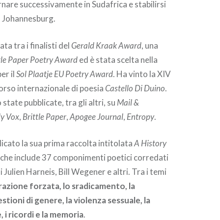
rnare successivamente in Sudafrica e stabilirsi
a Johannesburg.
ta tra i finalisti del
Gerald Kraak Award
, una
tle Paper Poetry Award
ed è stata scelta nella
er il
Sol Plaatje EU Poetry Award
. Ha vinto la XIV
orso internazionale di poesia
Castello Di Duino
.
state pubblicate, tra gli altri, su
Mail &
ly Vox
,
Brittle Paper
,
Apogee Journal
,
Entropy
.
icato la sua prima raccolta intitolata
A History
, che include 37 componimenti poetici corredati
i Julien Harneis, Bill Wegener e altri. Tra i temi
razione forzata, lo sradicamento, la
stioni di genere, la violenza sessuale, la
 i ricordi e la memoria
.