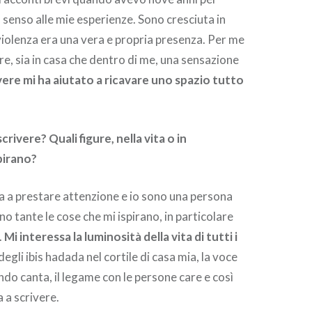
 senso alle mie esperienze. Sono cresciuta in
 violenza era una vera e propria presenza. Per me
are, sia in casa che dentro di me, una sensazione
vere mi ha aiutato a ricavare uno spazio tutto
crivere? Quali figure, nella vita o in
spirano?
na a prestare attenzione e io sono una persona
o tante le cose che mi ispirano, in particolare
.
Mi interessa la luminosità della vita di tutti i
 degli ibis hadada nel cortile di casa mia, la voce
do canta, il legame con le persone care e così
a a scrivere.