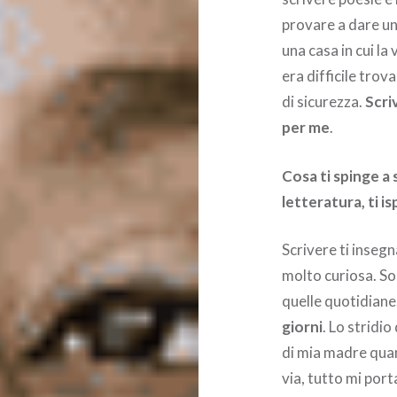
provare a dare un
una casa in cui la
era difficile trov
di sicurezza.
Scri
per me
.
Cosa ti spinge a s
letteratura, ti i
Scrivere ti inseg
molto curiosa. Son
quelle quotidiane
giorni
. Lo stridio
di mia madre quan
via, tutto mi port