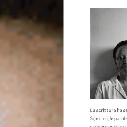
La scrittura ha 
Sì, è così, le par
scrivere poesie e