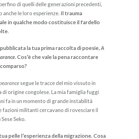
erfino di quelli delle generazioni precedenti,
 anche le loro esperienze.
Il trauma
le in qualche modo costituisce il fardello
olte
.
pubblicata la tua prima raccolta di poesie,
A
earance
. Cos’è che vale la pena raccontare
 scomparso?
ppearance
segue le tracce del mio vissuto in
di origine congolese. La mia famiglia fuggì
ni fa in un momento di grande instabilità
e fazioni militanti cercavano di rovesciare il
 Sese Seko.
 tua pelle l’esperienza della migrazione. Cosa