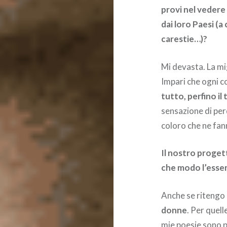
provi nel vedere
dai loro Paesi (a 
carestie…)?
Mi devasta. La mig
Impari che ogni 
tutto, perfino il
sensazione di perd
coloro che ne fan
Il nostro progett
che modo l’esser
Anche se ritengo c
donne
. Per quel
mie poesie sono p