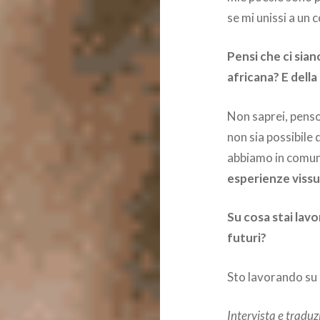
se mi unissi a un 
Pensi che ci sian
africana? E della
Non saprei, penso
non sia possibile d
abbiamo in comun
esperienze viss
Su cosa stai lavo
futuri?
Sto lavorando su u
Intervista e traduz