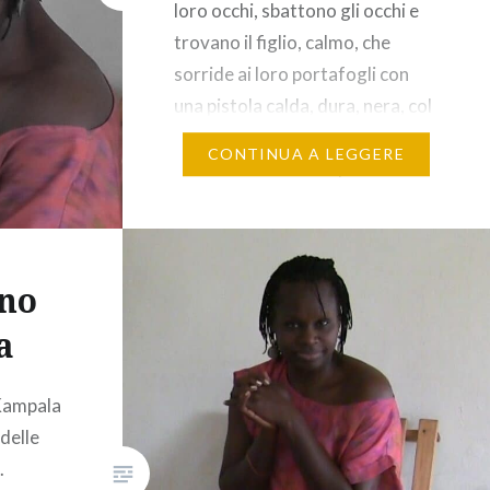
loro occhi, sbattono gli occhi e
trovano il figlio, calmo, che
sorride ai loro portafogli con
una pistola calda, dura, nera, col
grilletto alzato. Non c’è
CONTINUA A LEGGERE
discussione con una pistola così
tra le gambe. Fra sorsi di buon
caffè…
no
a
Kampala
 delle
.