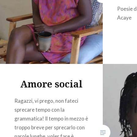
Poesie d
Acaye
Amore social
Ragazzi, vi prego, non fateci
sprecare tempo con la
grammatica! Il tempo in mezzo è
troppo breve per sprecarlo con
parole lunghe, voler fare è