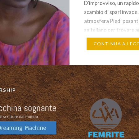
D’improvviso, un rapid
scambio di spari invade 
atmosfera Piedi pesant
saltellano per trovare 
sulle nostre strade disa
CONTINUA A LEG
“Gli Hooligan vogliono i
cambiamento!”, dicono.
di pioggia armate di gr
partecipano all’umano
scrosciare Ma tu, Piogg
RSHIP
dov’eri tu, quando i ca