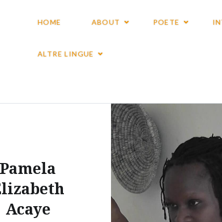
HOME
ABOUT
POETE
I
ALTRE LINGUE
Pamela
lizabeth
Acaye