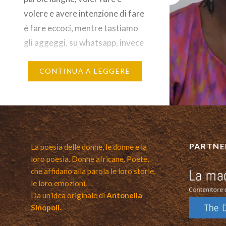
volere e avere intenzione di fare
è fare eccoci, mentre tastiamo
gli aggeggi, su whatsapp, invece
di ballare sensualmente, su
snapchat invece di perdere la
CONTINUA A LEGGERE
testa l’uno per l’altra,
tentando…
PARTNE
La poesia delle donne, le donne e la
loro poesia. Donne africane. Poete,
che affidano alla parola le loro storie,
le loro emozioni.
Da un’idea originale di
Antonella
Sinopoli.