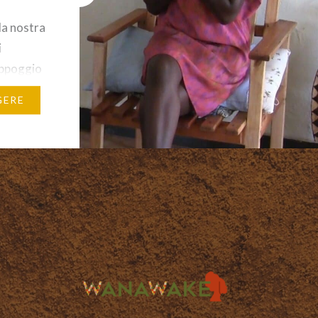
o
la nostra
i
appoggio
strate
GERE
l
 Frecce
andine
ia,
nnoni…