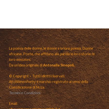
La poesia delle donne, le donne e la loro poesia. Donne
africane. Poete, che affidano alla parola le loro storie, le
loro emozioni.
Da un’idea originale di
Antonella Sinopoli.
© Copyright – Tutti i diritti riservati.
AfroWomenPoetry
è marchio registrato ai sensi della
Classificazione di Nizza.
Termini e Condizioni
Email: