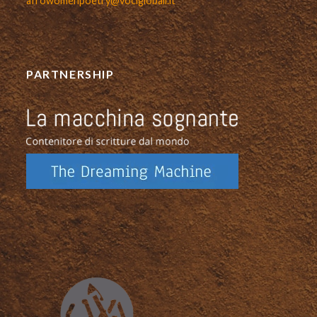
afrowomenpoetry@vociglobali.it
PARTNERSHIP