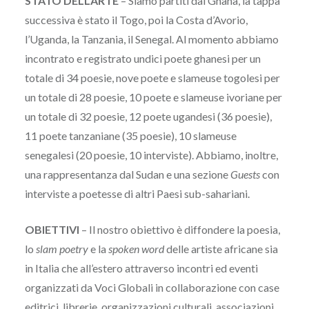
STATO DELL’ARTE
– Siamo partiti dal Ghana, la tappa
successiva è stato il Togo, poi la Costa d’Avorio,
l’Uganda, la Tanzania, il Senegal. Al momento abbiamo
incontrato e registrato undici poete ghanesi per un
totale di 34 poesie, nove poete e slameuse togolesi per
un totale di 28 poesie, 10 poete e slameuse ivoriane per
un totale di 32 poesie, 12 poete ugandesi (36 poesie),
11 poete tanzaniane (35 poesie), 10 slameuse
senegalesi (20 poesie, 10 interviste). Abbiamo, inoltre,
una rappresentanza dal Sudan e una sezione
Guests
con
interviste a poetesse di altri Paesi sub-sahariani.
OBIETTIVI
– Il nostro obiettivo è diffondere la poesia,
lo
slam poetry
e la
spoken word
delle artiste africane sia
in Italia che all’estero attraverso incontri ed eventi
organizzati da Voci Globali in collaborazione con case
editrici, librerie, organizzazioni culturali, associazioni