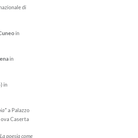
nazionale di
Cuneo
in
ena
in
) in
bia
” a Palazzo
 Nova Caserta
. La poesia come