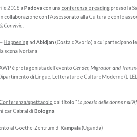
rile 2018 a
Padova
con una
conferenza e reading
presso la Sa
n collaborazione con l’Assessorato alla Cultura e con le asso
& Convivio
.
 –
Happening
ad
Abidjan
(Costa d’Avorio) a cui partecipano le
la scena ivoriana
AWP è protagonista dell’
evento
Gender, Migration and Transn
Dipartimento di Lingue, Letterature e Culture Moderne (LILEL)
Conferenza/spettacolo
dal titolo “
La
poesia delle donne nell’A
milcar Cabral di
Bologna
vento al Goethe-Zentrum di
Kampala
(Uganda)