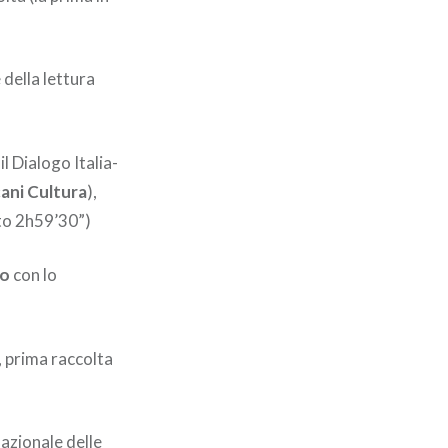
e della lettura
l Dialogo Italia-
ani Cultura
),
uto 2h59’30”)
mo
con lo
, prima raccolta
azionale delle