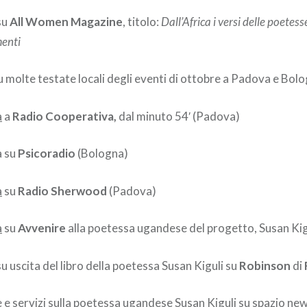
su
All Women Magazine
, titolo:
Dall’Africa i versi delle poetesse
menti
 molte testate locali degli eventi di ottobre a Padova e Bol
a
a
Radio Cooperativa,
dal minuto 54′ (Padova)
a su
Psicoradio
(Bologna)
a
su
Radio Sherwood
(Padova)
a
su
Avvenire
alla poetessa ugandese del progetto, Susan Kig
u uscita del libro della poetessa Susan Kiguli su
Robinson
di
 e servizi sulla poetessa ugandese Susan Kiguli su
spazio ne