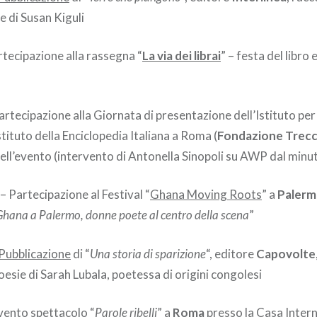
ie di Susan Kiguli
rtecipazione alla rassegna “
La via dei librai
” – festa del libro 
tecipazione alla Giornata di presentazione dell’Istituto per i
stituto della Enciclopedia Italiana a Roma (
Fondazione Trecc
ell’evento (intervento di Antonella Sinopoli su AWP dal min
 Partecipazione al Festival “
Ghana Moving Roots
” a
Paler
Ghana a Palermo, donne poete al centro della scena
”
Pubblicazione
di “
Una storia di sparizione
“, editore
Capovolte
poesie di Sarah Lubala, poetessa di origini congolesi
vento spettacolo
“
Parole ribelli
” a
Roma
presso la Casa Intern