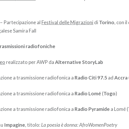
– Partecipazione al
Festival delle Migrazioni
di
Torino
, con i
galese Samira Fall
 trasmissioni radiofoniche
deo
realizzato per AWP da
Alternative StoryLab
zione a trasmissione radiofonica a
Radio Citi 97.5
ad
Accra
zione a trasmissione radiofonica a
Radio Lomé
(
Togo
)
zione a trasmissione radiofonica a
Radio Pyramide
a Lomé (
su
Impagine
, titolo:
La poesia è donna: AfroWomenPoetry