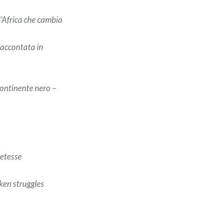
’Africa che cambia
raccontata in
ontinente nero –
oetesse
ken struggles