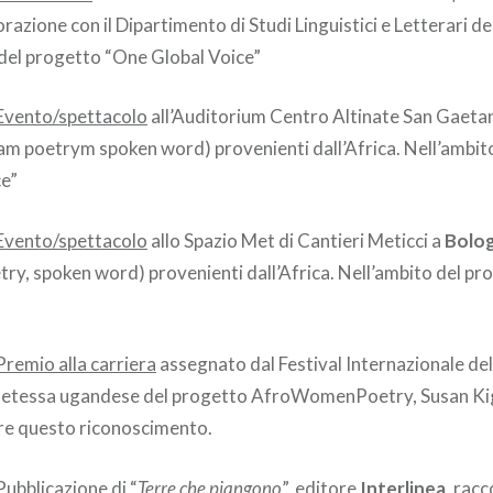
borazione con il Dipartimento di Studi Linguistici e Letterari de
 del progetto “One Global Voice”
Evento/spettacolo
all’Auditorium Centro Altinate San Gaeta
slam poetrym spoken word) provenienti dall’Africa. Nell’ambit
ce”
Evento/spettacolo
allo Spazio Met di Cantieri Meticci a
Bolo
try, spoken word) provenienti dall’Africa. Nell’ambito del p
Premio alla carriera
assegnato dal Festival Internazionale del
oetessa ugandese del progetto AfroWomenPoetry, Susan Kig
ere questo riconoscimento.
Pubblicazione
di “
Terre che piangono
”, editore
Interlinea
, racc