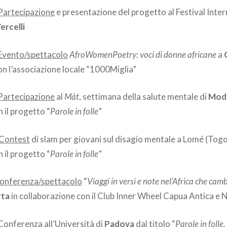
Partecipazione
e presentazione del progetto al Festival Inter
ercelli
Evento/spettacolo
AfroWomenPoetry: voci di donne africane
a
on l’associazione locale “1000Miglia”
Partecipazione
al
Màt
, settimana della salute mentale di
Mod
 il progetto “
Parole in folle
”
Contest
di slam per giovani sul disagio mentale a Lomé (Togo
 il progetto “
Parole in folle
”
onferenza/spettacolo
“
Viaggi in versi e note nel’Africa che cam
rta
in collaborazione con il Club Inner Wheel Capua Antica e
Conferenza
all’Università di
Padova
dal titolo “
Parole in folle