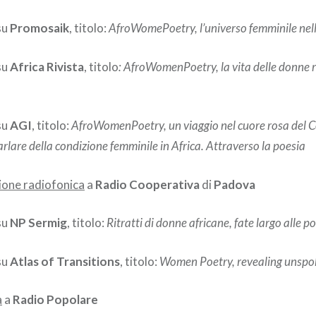
su
Promosaik
, titolo:
AfroWomePoetry, l’universo femminile nell
su
Africa Rivista
, titolo
: AfroWomenPoetry, la vita delle donne 
su
AGI
, titolo:
AfroWomenPoetry, un viaggio nel cuore rosa del C
rlare della condizione femminile in Africa. Attraverso la poesia
ione radiofonica
a
Radio Cooperativa
di
Padova
su
NP Sermig
, titolo:
Ritratti di donne africane, fate largo alle p
su
Atlas of Transitions
, titolo:
Women Poetry, revealing unspo
a
a
Radio Popolare