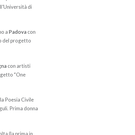
ll’Università di
no a
Padova
con
o del progetto
gna
con artisti
rogetto “One
la Poesia Civile
uli. Prima donna
olta (la prima in