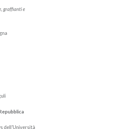
, graffianti e
ogna
uli
Repubblica
ws
dell’Università