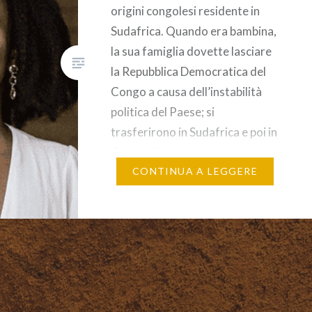
origini congolesi residente in
Sudafrica. Quando era bambina,
la sua famiglia dovette lasciare
la Repubblica Democratica del
Congo a causa dell’instabilità
politica del Paese; si
trasferirono in Sudafrica e poi in
Costa d’Avorio, per ritornare
successivamente in Sudafrica e
CONTINUA A LEGGERE
stabilirsi definitivamente a
Johannesburg. Per due volte è
stata tra…