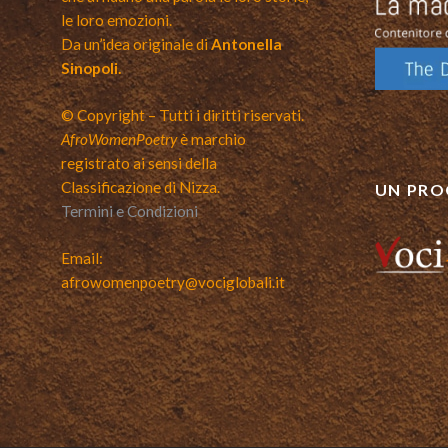
le loro emozioni.
Da un’idea originale di
Antonella
Sinopoli.
© Copyright – Tutti i diritti riservati.
AfroWomenPoetry
è marchio
registrato ai sensi della
Classificazione di Nizza.
UN PRO
Termini e Condizioni
Email:
afrowomenpoetry@vociglobali.it