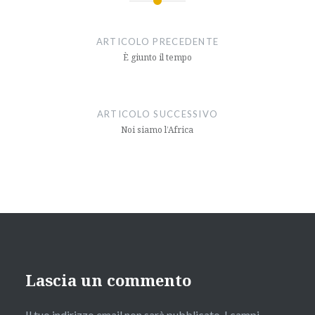
Navigazione
articoli
ARTICOLO PRECEDENTE
È giunto il tempo
ARTICOLO SUCCESSIVO
Noi siamo l’Africa
Lascia un commento
Il tuo indirizzo email non sarà pubblicato.
I campi