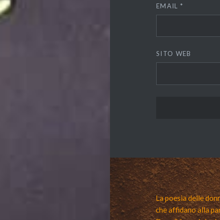
EMAIL
*
SITO WEB
La poesia delle donn
che affidano alla pa