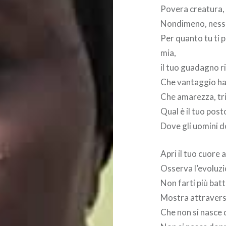
Povera creatura, f
Nondimeno, nessun
Per quanto tu ti 
mia,
il tuo guadagno 
Che vantaggio ha
Che amarezza, tr
Qual è il tuo post
Dove gli uomini 
Apri il tuo cuore 
Osserva l’evoluzi
Non farti più bat
Mostra attravers
Che non si nasce 