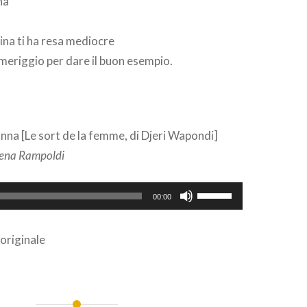
na
ina ti ha resa mediocre
omeriggio per dare il buon esempio.
donna [Le sort de la femme, di Djeri Wapondi]
ena Rampoldi
Usa
00:00
i
tasti
 originale
freccia
su/giù
per