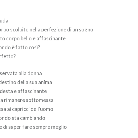
nuda
orpo scolpito nella perfezione di un sogno
o corpo bello e affascinante
ndo è fatto così?
rfetto?
iservata alla donna
 destino della sua anima
odesta e affascinante
a a rimanere sottomessa
a ai capricci dell’uomo
 mondo sta cambiando
e di saper fare sempre meglio