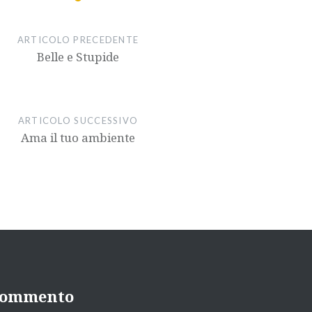
aumentare
o
ARTICOLO PRECEDENTE
diminuire
Belle e Stupide
il
volume.
ARTICOLO SUCCESSIVO
Ama il tuo ambiente
 commento