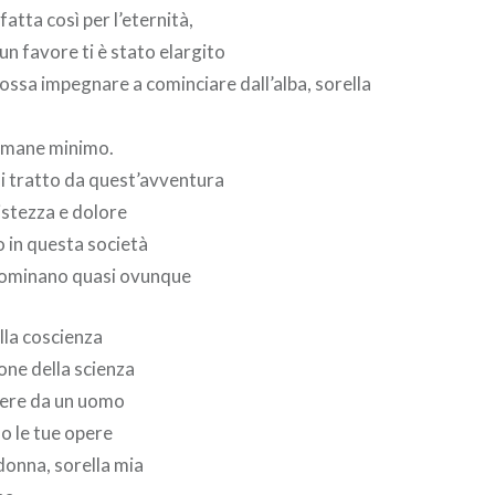
atta così per l’eternità,
 favore ti è stato elargito
possa impegnare a cominciare dall’alba, sorella
rimane minimo.
i tratto da quest’avventura
istezza e dolore
o in questa società
dominano quasi ovunque
alla coscienza
one della scienza
tere da un uomo
o le tue opere
donna, sorella mia