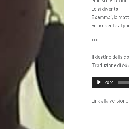
Non si nasce don
Lo si diventa,
E semmai, la matt
Sii prudente al p
***
Il destino della 
Traduzione di
Mil
Audio
00:00
Player
Link
alla versione