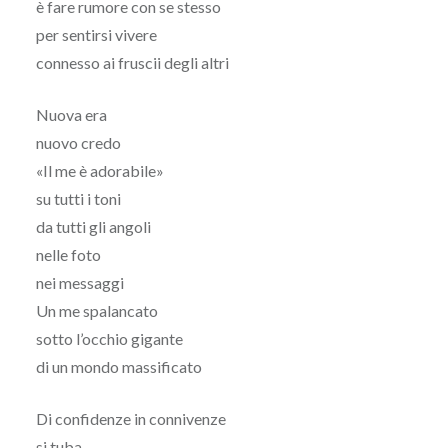
è fare rumore con se stesso
per sentirsi vivere
connesso ai fruscii degli altri
Nuova era
nuovo credo
«Il me è adorabile»
su tutti i toni
da tutti gli angoli
nelle foto
nei messaggi
Un me spalancato
sotto l’occhio gigante
di un mondo massificato
Di confidenze in connivenze
si tuba