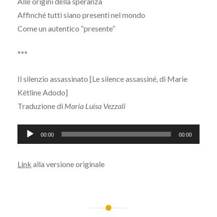
Alle origini della speranza
Affinché tutti siano presenti nel mondo
Come un autentico “presente”
***
Il silenzio assassinato [Le silence assassiné, di Marie
Kétline Adodo]
Traduzione di
Maria Luisa Vezzali
Audio
00:00
00:00
Player
Link
alla versione originale
Navigazione