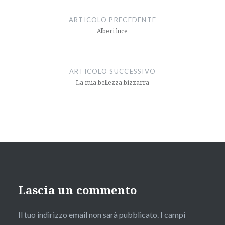
articoli
ARTICOLO PRECEDENTE
Alberi luce
ARTICOLO SUCCESSIVO
La mia bellezza bizzarra
Lascia un commento
Il tuo indirizzo email non sarà pubblicato.
I campi