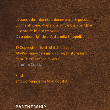
La poesia delle donne, le donne e la loro poesia.
Donne africane. Poete, che affidano alla parola le
loro storie, le loro emozioni.
Da un’idea originale di
Antonella Sinopoli.
© Copyright – Tutti i diritti riservati.
AfroWomenPoetry
è marchio registrato ai sensi
della Classificazione di Nizza.
Termini e Condizioni
Email:
afrowomenpoetry@vociglobali.it
PARTNERSHIP