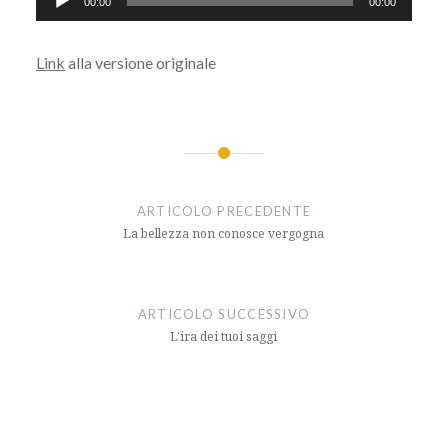
00:00
00:00
Player
Link
alla versione originale
Navigazione
articoli
ARTICOLO PRECEDENTE
La bellezza non conosce vergogna
ARTICOLO SUCCESSIVO
L’ira dei tuoi saggi