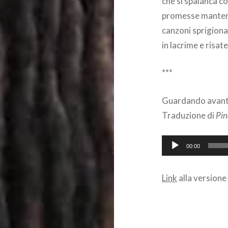
che si spalanca con
promesse mante
canzoni sprigion
in lacrime e risat
***
Guardando avanti
Traduzione di
Pin
Audio
00:00
Player
Link
alla versione