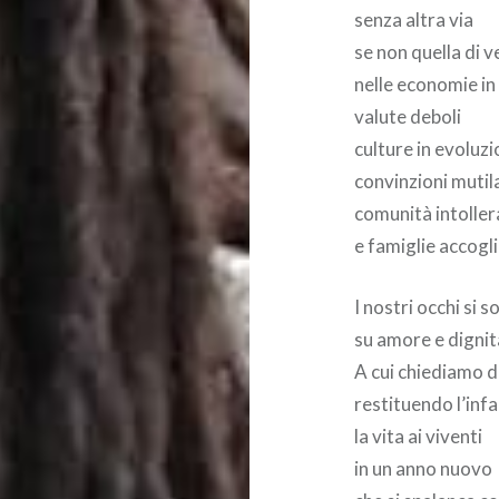
senza altra via
se non quella di 
nelle economie in
valute deboli
culture in evoluz
convinzioni mutil
comunità intoller
e famiglie accogli
I nostri occhi si
su amore e dignit
A cui chiediamo d
restituendo l’infa
la vita ai viventi
in un anno nuovo