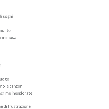
li sogni
amonto
di mimosa
e
luogo
ano le canzoni
 lacrime inesplorate
 di frustrazione