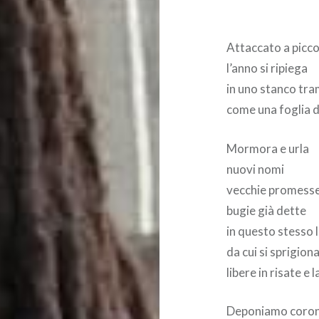
Attaccato a picco
l’anno si ripiega
in uno stanco tr
come una foglia 
Mormora e urla
nuovi nomi
vecchie promess
bugie già dette
in questo stesso 
da cui si sprigion
libere in risate e
Deponiamo corone