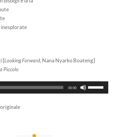
 bisbigli e urla
nute
ate
e inesplorate
 [
Looking Forward
, Nana Nyarko Boateng]
a Piccolo
Usa
00:00
i
tasti
 originale
freccia
su/giù
per