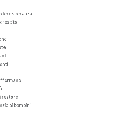
vedere speranza
 crescita
ione
ate
anti
enti
 soffermano
à
i restare
nzia ai bambini