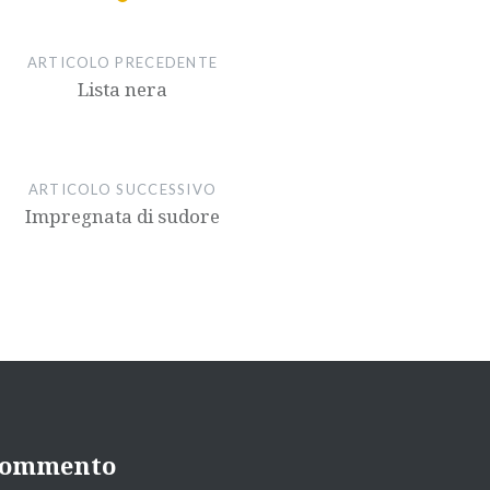
aumentare
o
ARTICOLO PRECEDENTE
diminuire
Lista nera
il
volume.
ARTICOLO SUCCESSIVO
Impregnata di sudore
 commento