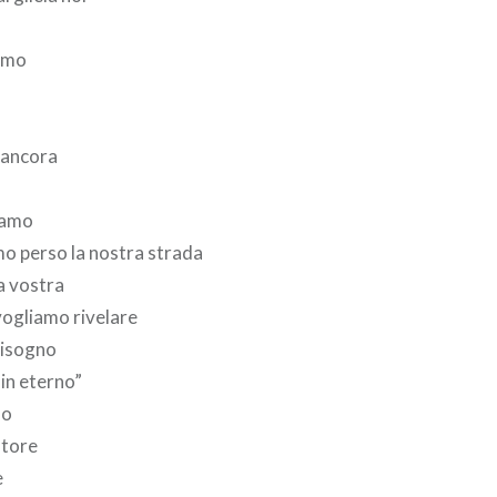
iamo
 ancora
iamo
o perso la nostra strada
a vostra
vogliamo rivelare
bisogno
 in eterno”
mo
atore
e