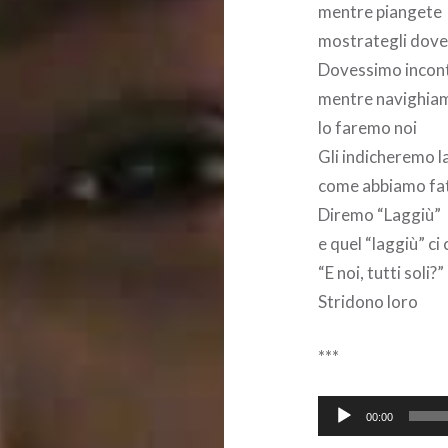
mentre piangete
mostrategli dove
Dovessimo incon
mentre navighia
lo faremo noi
Gli indicheremo l
come abbiamo fat
Diremo “Laggiù”
e quel “laggiù” ci
“E noi, tutti soli?”
Stridono loro
***
Audio
00:00
Player