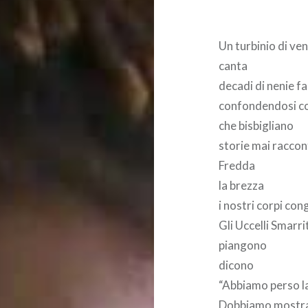
Un turbinio di ve
canta
decadi di nenie fa
confondendosi co
che bisbigliano
storie mai racco
Fredda
la brezza
i nostri corpi co
Gli Uccelli Smarri
piangono
dicono
“Abbiamo perso l
Dobbiamo mostrar