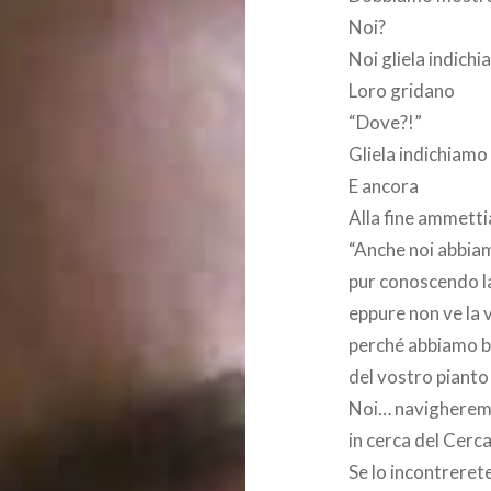
Noi?
Noi gliela indich
Loro gridano
“Dove?!”
Gliela indichiamo
E ancora
Alla fine ammett
“Anche noi abbiam
pur conoscendo l
eppure non ve la 
perché abbiamo 
del vostro pianto
Noi… navighere
in cerca del Cerc
Se lo incontreret