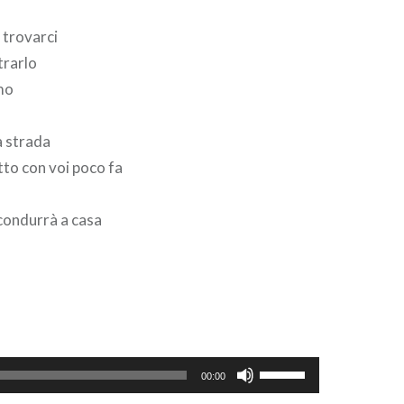
 trovarci
trarlo
mo
a strada
to con voi poco fa
 condurrà a casa
Usa
00:00
i