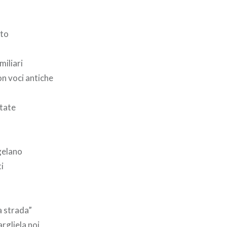
nto
miliari
n voci antiche
ntate
ngelano
ti
a strada”
gliela noi