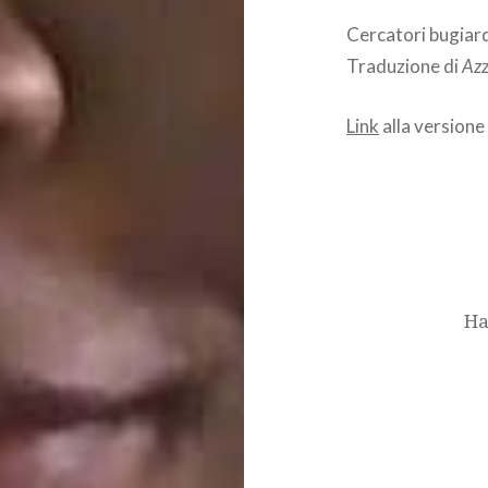
Cercatori bugiard
Traduzione di
Azz
Link
alla versione
Navigazione
articoli
Ha