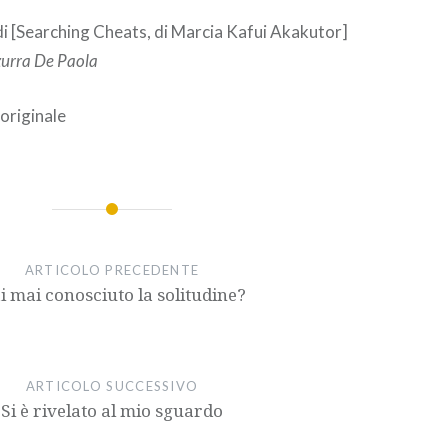
tasti
i [Searching Cheats, di Marcia Kafui Akakutor]
freccia
urra De Paola
su/giù
per
 originale
aumentare
o
diminuire
il
volume.
ARTICOLO PRECEDENTE
i mai conosciuto la solitudine?
ARTICOLO SUCCESSIVO
Si è rivelato al mio sguardo