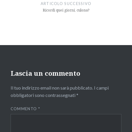
ARTICOLO SUCCESSIVO
Ricordi quei giorni, culona?
Lascia un commento
Il tuo indirizzo email non sarà pubblicato.
I campi
obbligatori sono contrassegnati
*
COMMENTO
*