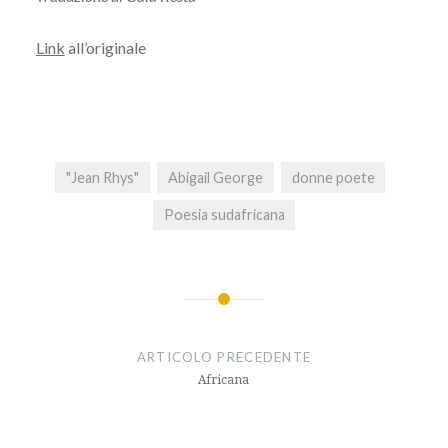
Link
all’originale
"Jean Rhys"
Abigail George
donne poete
Poesia sudafricana
Navigazione
articoli
ARTICOLO PRECEDENTE
Africana