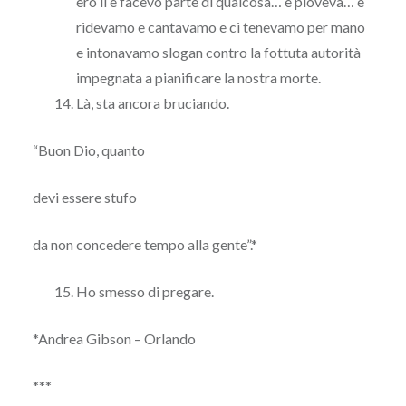
ero lì e facevo parte di qualcosa… e pioveva… e
ridevamo e cantavamo e ci tenevamo per mano
e intonavamo slogan contro la fottuta autorità
impegnata a pianificare la nostra morte.
Là, sta ancora bruciando.
“Buon Dio, quanto
devi essere stufo
da non concedere tempo alla gente”.*
Ho smesso di pregare.
*Andrea Gibson – Orlando
***