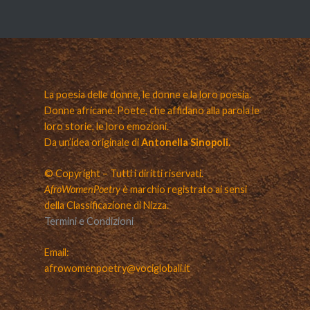
La poesia delle donne, le donne e la loro poesia.
Donne africane. Poete, che affidano alla parola le
loro storie, le loro emozioni.
Da un’idea originale di
Antonella Sinopoli.
© Copyright – Tutti i diritti riservati.
AfroWomenPoetry
è marchio registrato ai sensi
della Classificazione di Nizza.
Termini e Condizioni
Email:
afrowomenpoetry@vociglobali.it