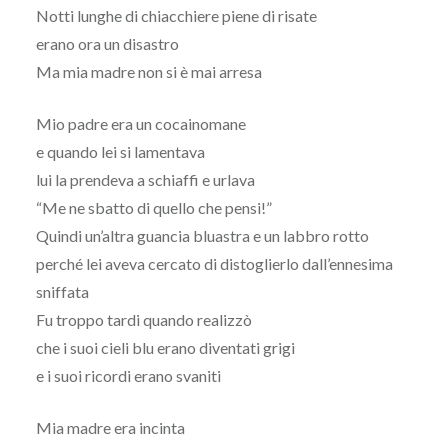
Notti lunghe di chiacchiere piene di risate
erano ora un disastro
Ma mia madre non si è mai arresa
Mio padre era un cocainomane
e quando lei si lamentava
lui la prendeva a schiaffi e urlava
“Me ne sbatto di quello che pensi!”
Quindi un’altra guancia bluastra e un labbro rotto
perché lei aveva cercato di distoglierlo dall’ennesima
sniffata
Fu troppo tardi quando realizzò
che i suoi cieli blu erano diventati grigi
e i suoi ricordi erano svaniti
Mia madre era incinta