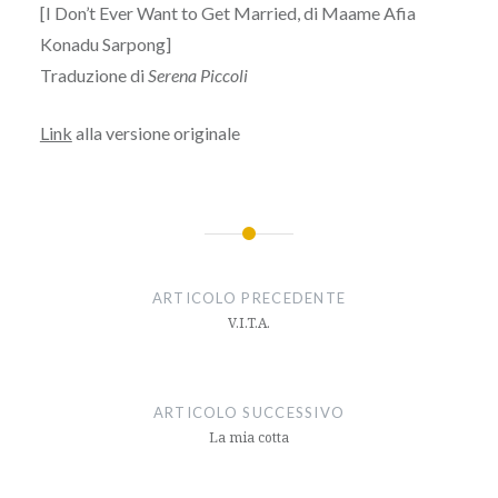
[I Don’t Ever Want to Get Married, di Maame Afia
Konadu Sarpong]
Traduzione di
Serena Piccoli
Link
alla versione originale
Navigazione
articoli
ARTICOLO PRECEDENTE
V.I.T.A.
ARTICOLO SUCCESSIVO
La mia cotta