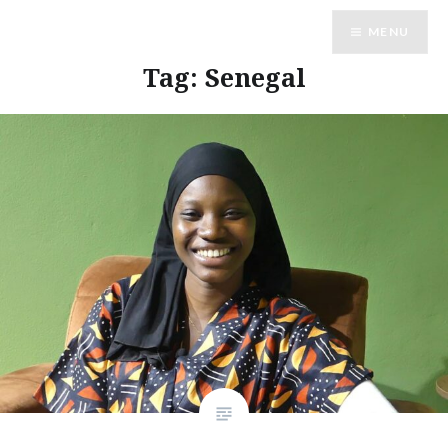
Vai
MENU
al
contenuto
Tag:
Senegal