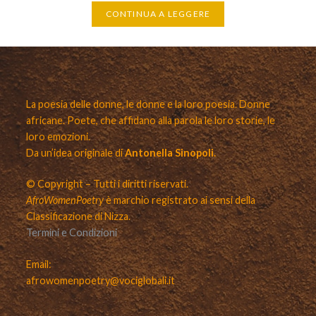
CONTINUA A LEGGERE
La poesia delle donne, le donne e la loro poesia. Donne
africane. Poete, che affidano alla parola le loro storie, le
loro emozioni.
Da un’idea originale di
Antonella Sinopoli.
© Copyright – Tutti i diritti riservati.
AfroWomenPoetry
è marchio registrato ai sensi della
Classificazione di Nizza.
Termini e Condizioni
Email:
afrowomenpoetry@vociglobali.it