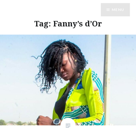
Vai
MENU
al
contenuto
Tag:
Fanny’s d’Or