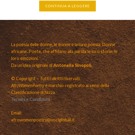
CONTINUA A LEGGERE
La poesia delle donne, le donne e la loro poesia. Donne
africane. Poete, che affidano alla parola le loro storie, le
loro emozioni.
Da un’idea originale di
Antonella Sinopoli.
© Copyright – Tutti i diritti riservati.
AfroWomenPoetry
è marchio registrato ai sensi della
Classificazione di Nizza.
Termini e Condizioni
Email:
afrowomenpoetry@vociglobali.it