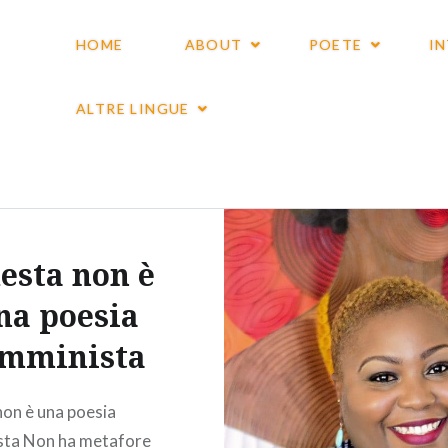
HOME
ABOUT
POETE
I
ALTRE LINGUE
esta non è
na poesia
emminista
on è una poesia
sta Non ha metafore