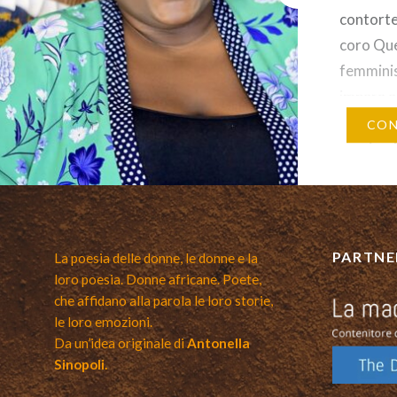
contorte,
coro Que
femminis
impara a
il suo am
CON
respiro.
possibili
quelle u
punto-par
famelici
PARTNE
La poesia delle donne, le donne e la
loro poesia. Donne africane. Poete,
che affidano alla parola le loro storie,
le loro emozioni.
Da un’idea originale di
Antonella
Sinopoli.