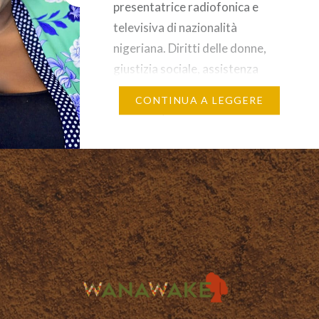
presentatrice radiofonica e
televisiva di nazionalità
nigeriana. Diritti delle donne,
giustizia sociale, assistenza
sanitaria, cambiamento
CONTINUA A LEGGERE
climatico, cultura e arte sono i
temi della sua produzione. Nata
a Lagos, si è laureata a pieni voti
in giornalismo nel Regno Unito,
un’esperienza che ha segnato…