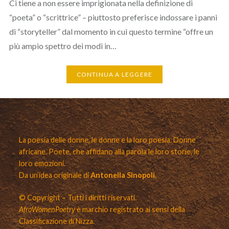
Ci tiene a non essere imprigionata nella definizione di
“poeta” o “scrittrice” – piuttosto preferisce indossare i panni
di “storyteller” dal momento in cui questo termine “offre un
più ampio spettro dei modi in…
CONTINUA A LEGGERE
La poesia delle donne, le donne e la loro poesia. Donne
africane. Poete, che affidano alla parola le loro storie, le
loro emozioni.
Da un’idea originale di
Antonella Sinopoli.
© Copyright – Tutti i diritti riservati.
AfroWomenPoetry
è marchio registrato ai sensi della
Classificazione di Nizza.