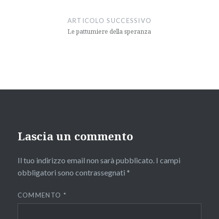
ARTICOLO SUCCESSIVO
Le pattumiere della speranza
Lascia un commento
Il tuo indirizzo email non sarà pubblicato.
I campi
obbligatori sono contrassegnati
*
COMMENTO
*