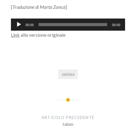
[
Traduzione di Marta Zonca
]
Audio
00:00
00:00
Player
Link
alla versione originale
zeinixx
Navigazione
articoli
ARTICOLO PRECEDENTE
Salam