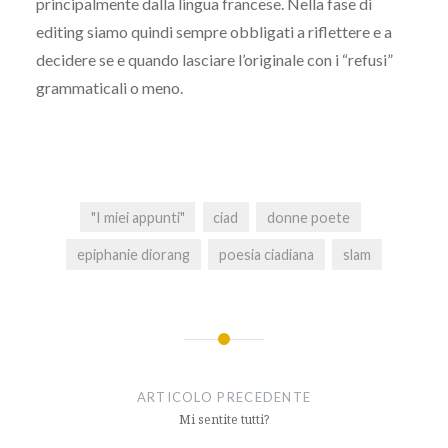
principalmente dalla lingua francese. Nella fase di
editing siamo quindi sempre obbligati a riflettere e a
decidere se e quando lasciare l’originale con i “refusi”
grammaticali o meno.
"I miei appunti"
ciad
donne poete
epiphanie diorang
poesia ciadiana
slam
Navigazione
articoli
ARTICOLO PRECEDENTE
Mi sentite tutti?