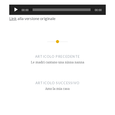
Audio
00:00
00:00
Player
Link
alla versione originale
Navigazione
articoli
ARTICOLO PRECEDENTE
Le madri cantano una ninna nanna
ARTICOLO SUCCESSIVO
Amo la mia casa