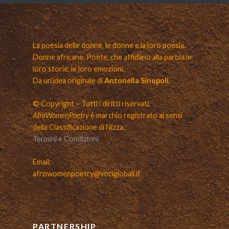
La poesia delle donne, le donne e la loro poesia.
Donne africane. Poete, che affidano alla parola le
loro storie, le loro emozioni.
Da un’idea originale di
Antonella Sinopoli.
© Copyright – Tutti i diritti riservati.
AfroWomenPoetry
è marchio registrato ai sensi
della Classificazione di Nizza.
Termini e Condizioni
Email:
afrowomenpoetry@vociglobali.it
PARTNERSHIP