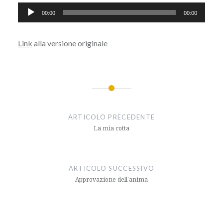
Audio
00:00
00:00
Player
Link
alla versione originale
Navigazione
articoli
ARTICOLO PRECEDENTE
La mia cotta
ARTICOLO SUCCESSIVO
Approvazione dell’anima