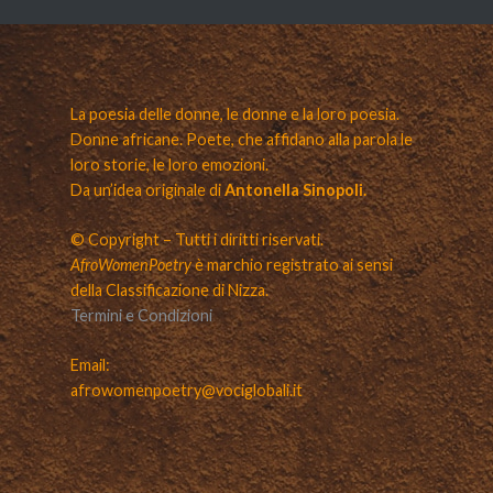
La poesia delle donne, le donne e la loro poesia.
Donne africane. Poete, che affidano alla parola le
loro storie, le loro emozioni.
Da un’idea originale di
Antonella Sinopoli.
© Copyright – Tutti i diritti riservati.
AfroWomenPoetry
è marchio registrato ai sensi
della Classificazione di Nizza.
Termini e Condizioni
Email:
afrowomenpoetry@vociglobali.it