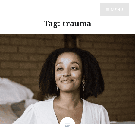
Vai
MENU
al
contenuto
Tag:
trauma