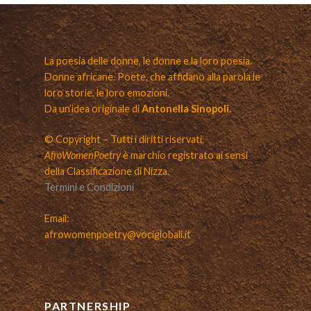
La poesia delle donne, le donne e la loro poesia.
Donne africane. Poete, che affidano alla parola le
loro storie, le loro emozioni.
Da un’idea originale di
Antonella Sinopoli.
© Copyright – Tutti i diritti riservati.
AfroWomenPoetry
è marchio registrato ai sensi
della Classificazione di Nizza.
Termini e Condizioni
Email:
afrowomenpoetry@vociglobali.it
PARTNERSHIP