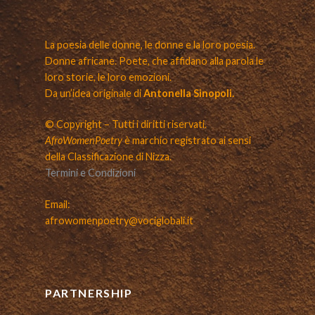
La poesia delle donne, le donne e la loro poesia.
Donne africane. Poete, che affidano alla parola le
loro storie, le loro emozioni.
Da un’idea originale di
Antonella Sinopoli.
© Copyright – Tutti i diritti riservati.
AfroWomenPoetry
è marchio registrato ai sensi
della Classificazione di Nizza.
Termini e Condizioni
Email:
afrowomenpoetry@vociglobali.it
PARTNERSHIP