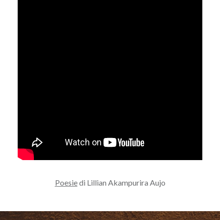
Poesie
di Lillian Akampurira Aujo