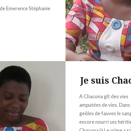
de Emerence Stéphanie
Je suis Cha
A Chacona gît des vies
amputées de vies. Dans
geôles de fauves le san
encore nourri ses hériti
Chacona là Le crime a s