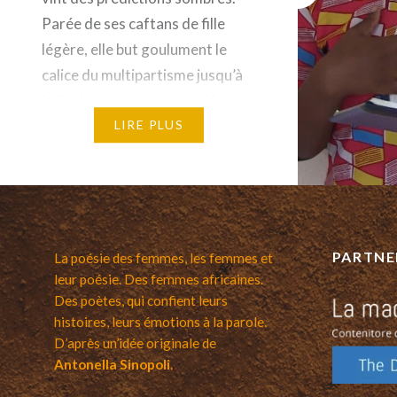
Parée de ses caftans de fille
légère, elle but goulument le
calice du multipartisme jusqu’à
la lie. A pas indolents, violée
résignée, elle ploie sous le
LIRE PLUS
courroux…
PARTNE
La poésie des femmes, les femmes et
leur poésie. Des femmes africaines.
Des poètes, qui confient leurs
histoires, leurs émotions à la parole.
D’après un’idée originale de
Antonella Sinopoli
.