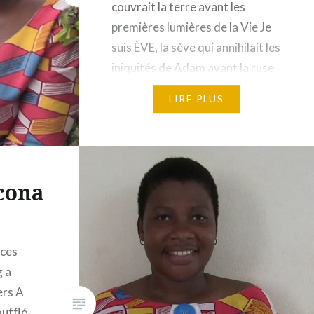
couvrait la terre avant les
premières lumières de la Vie Je
suis ÈVE, la sève qui annihilait les
iniquités de Adam avant la ruse
du Leviathan. Je suis la brise qui
LIRE PLUS
vous frôle et fuit La…
cona
 ces
g a
ers A
oufflé