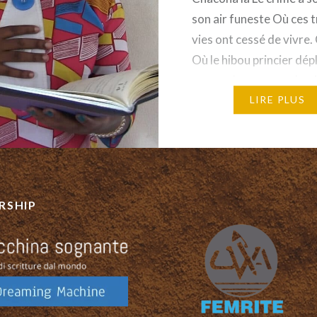
son air funeste Où ces t
vies ont cessé de vivre
Où le hibou princier dép
tentacules pour asphyxi
peuple. Je suis Chacona
LIRE PLUS
Chacona A…
RSHIP