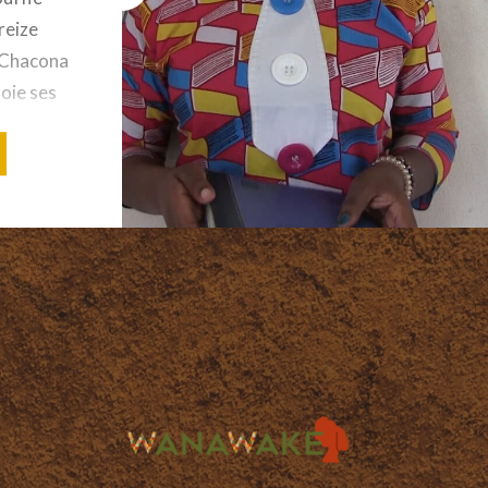
reize
. Chacona
loie ses
er son