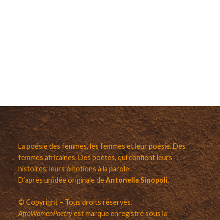
La poésie des femmes, les femmes et leur poésie. Des
femmes africaines. Des poètes, qui confient leurs
histoires, leurs émotions à la parole.
D’après un’idée originale de
Antonella Sinopoli
.
© Copyright – Tous droits réservés.
AfroWomenPoetry
est marque enregistré sous la