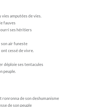
 vies amputées de vies.
de fauves
ourri ses héritiers
 son air funeste
 ont cessé de vivre.
ier déploie ses tentacules
n peuple.
at ronronna de son deshumanisme
esse de son peuple