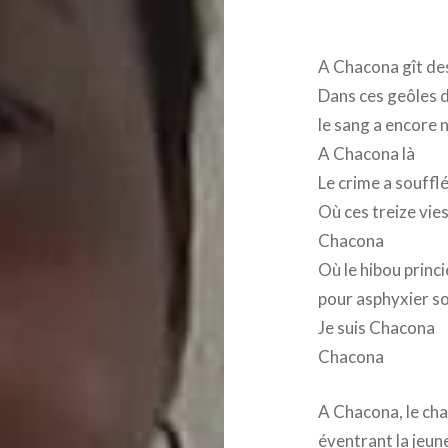
A Chacona gît des
Dans ces geôles 
le sang a encore n
A Chacona là
Le crime a soufflé
Où ces treize vies
Chacona
Où le hibou princ
pour asphyxier so
Je suis Chacona
Chacona
A Chacona, le ch
éventrant la jeun