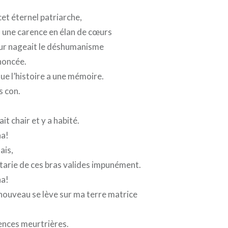
 cet éternel patriarche,
 une carence en élan de cœurs
ur nageait le déshumanisme
noncée.
 que l’histoire a une mémoire.
s con.
it chair et y a habité.
a!
ais,
tarie de ces bras valides impunément.
a!
 nouveau se lève sur ma terre matrice
ences meurtrières.