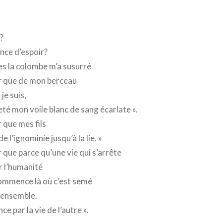
?
nce d’espoir?
es la colombe m’a susurré
eur que de mon berceau
je suis,
eté mon voile blanc de sang écarlate ».
r que mes fils
de l’ignominie jusqu’à la lie. »
ur que parce qu’une vie qui s’arrête
r l’humanité
 commence là où c’est semé
e ensemble.
e par la vie de l’autre ».