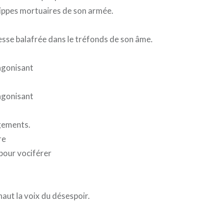
grippes mortuaires de son armée.
nesse balafrée dans le tréfonds de son âme.
 agonisant
 agonisant
gements.
re
pour vociférer
haut la voix du désespoir.