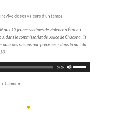
e revive de ses valeurs d’un temps.
ié aux 13 jeunes victimes de violence d’État au
ou, dans le commissariat de police de Chacona, ils
– pour des raisons non précisées – dans la nuit du
018.
Utilisez
00:00
les
flèches
n italienne
haut/bas
pour
augmenter
ou