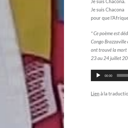
Je suis Chacona.
Je suis Chacona
pour que l’Afriqu
* Ce poème est déd
Congo Brazzaville 
ont trouvé la mort 
23 au 24 juillet 2
Lecteur
00:00
audio
Lien
à la traductio
Navigation