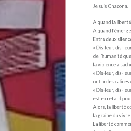
Je suis Chacona.
A quand la liberté
A quand l’émerge
Entre deux silenc
« Dis-leur, dis-l
de l’humanité que 
la violence a tach
« Dis-leur, dis-leu
ont bu les calices 
« Dis-leur, dis-le
est en retard pou
Alors, la liberté
la graine du vivr
La liberté commenc