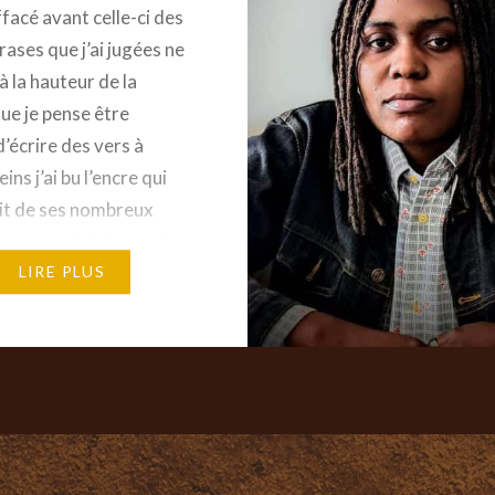
facé avant celle-ci des
rases que j’ai jugées ne
à la hauteur de la
ue je pense être
d’écrire des vers à
eins j’ai bu l’encre qui
it de ses nombreux
ages craché des verbes
bien rangés des mots
LIRE PLUS
t…