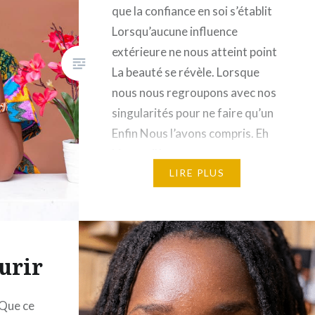
que la confiance en soi s’établit
Lorsqu’aucune influence
extérieure ne nous atteint point
La beauté se révèle. Lorsque
nous nous regroupons avec nos
singularités pour ne faire qu’un
Enfin Nous l’avons compris. Eh
bien, voilà que nous avons
décidé de décoloniser les
LIRE PLUS
esprits De coloriser les visages
désharmonisés Des…
urir
 Que ce