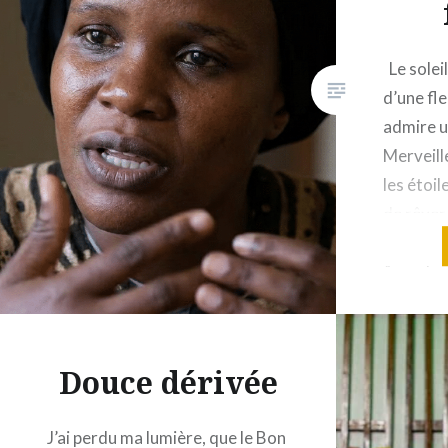
Le soleil
d’une fl
admire u
Merveill
les étoi
de rêver 
hommes, c
âmes La 
monde Ce
ses entra
Douce dérivée
J’ai perdu ma lumière, que le Bon