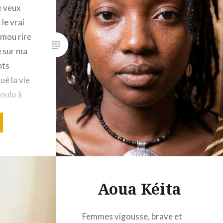
e veux
le vrai
 mou rire
e sur ma
nts
ué la vie
voulu à
ette
Aoua Kéita
Femmes vigousse, brave et