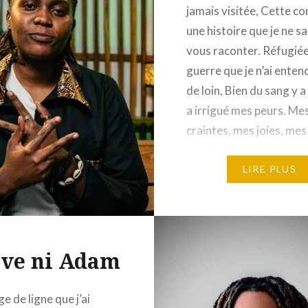
jamais visitée, Cette co
une histoire que je ne s
vous raconter. Réfugiée
guerre que je n’ai ente
de loin, Bien du sang y a
a irrigué mes peurs. Me
craintes, mes joies, mes
sentiments étant l’encr
plume, La peur au ventr
LIRE PLUS
Eve ni Adam
e de ligne que j’ai