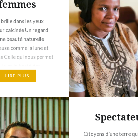
femmes
 brille dans les yeux
eur calcinée Un regard
ne beauté naturelle
euse comme la lune et
les Celle qui nous permet
Tu es la fierté des
elle qui illumine les
LIRE PLUS
plus belle merveille du
lle qui t’a porté dans
illes Celle qui…
Spectate
Citoyens d’une terre que