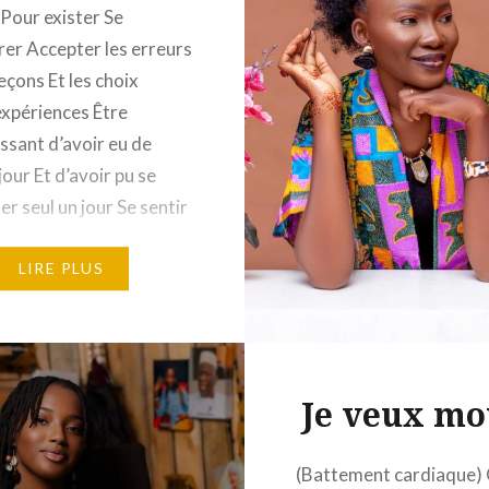
 Pour exister Se
r Accepter les erreurs
çons Et les choix
xpériences Être
ssant d’avoir eu de
 jour Et d’avoir pu se
er seul un jour Se sentir
 d’avoir eu certaines
s dans sa vie De ne plus
LIRE PLUS
rtaines dans son
 Quelle…
Je veux mo
(Battement cardiaque)