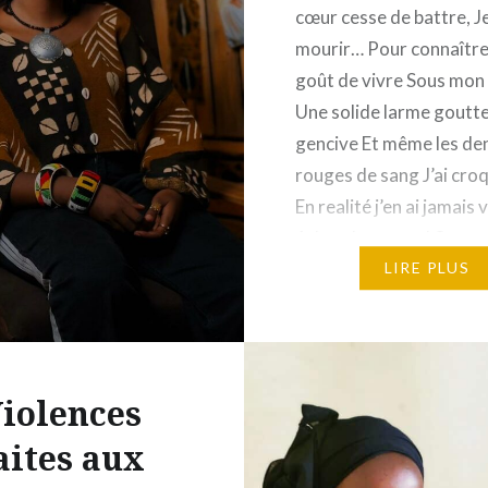
cœur cesse de battre, J
mourir… Pour connaître 
goût de vivre Sous mon
Une solide larme goutt
gencive Et même les de
rouges de sang J’ai croq
En realité j’en ai jamais 
Adam, bon sang! Sans c
pomme le bonheur…
LIRE PLUS
iolences
aites aux