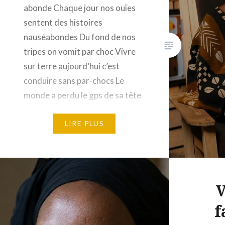
abonde Chaque jour nos ouïes
sentent des histoires
nauséabondes Du fond de nos
tripes on vomit par choc Vivre
sur terre aujourd’hui c’est
conduire sans par-chocs Le
monde a perdu le gps de sa tête
Il ne reconnaît plus la bonne
direction À cause des bêtises
LIRE PLUS
que l’humain tête…
V
f