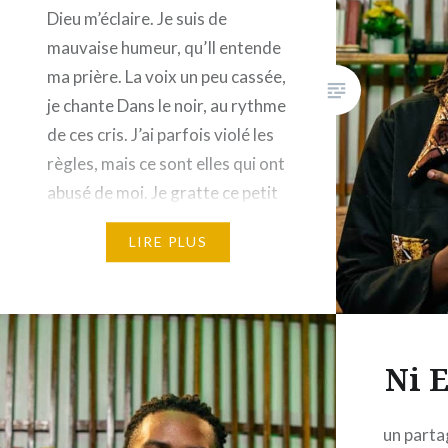
Dieu m’éclaire. Je suis de
mauvaise humeur, qu’Il entende
ma prière. La voix un peu cassée,
je chante Dans le noir, au rythme
de ces cris. J’ai parfois violé les
règles, mais ce sont elles qui ont
abusé de moi. Je gratte ce petit
texte car mes mots…
LIRE PLUS
Ni 
un partag