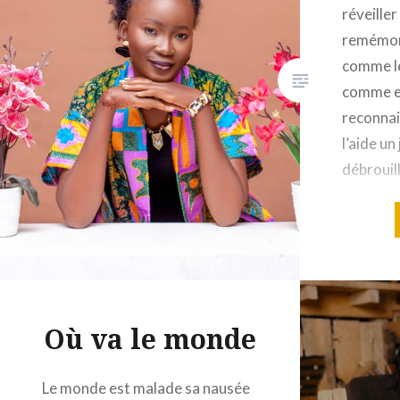
réveiller
remémore
comme le
comme e
reconnai
l’aide un
débrouill
chanceux
personne
avoir ce
chantier
Où va le monde
Le monde est malade sa nausée