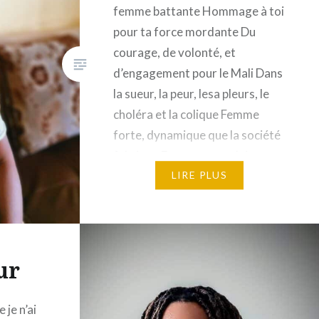
femme battante Hommage à toi
pour ta force mordante Du
courage, de volonté, et
d’engagement pour le Mali Dans
la sueur, la peur, lesa pleurs, le
choléra et la colique Femme
forte, dynamique que la société
fabrique Femme exemplaire,
belle dame d’Afrique Tes
LIRE PLUS
œuvres nous servent et nous
serviront plus…
ur
 je n’ai