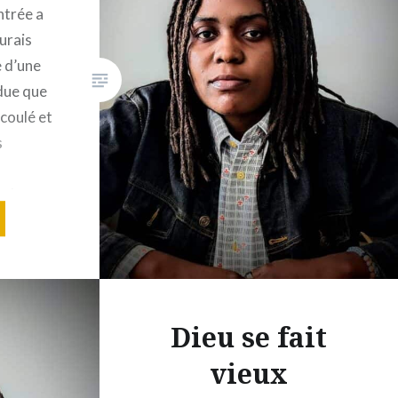
ntrée a
aurais
 d’une
ndue que
 coulé et
s
e de ma
e,…
Dieu se fait
vieux