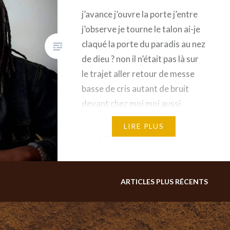
j’avance j’ouvre la porte j’entre
j’observe je tourne le talon ai-je
claqué la porte du paradis au nez
de dieu ? non il n’était pas là sur
le trajet aller retour de messe
basse de cris autant de bruit
devant chez moi moi aussi
j’aurais déménagé Si Dieu est le
LIRE PLUS
seul juge et qu’on est…
ARTICLES PLUS RÉCENTS