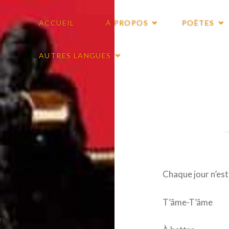
ACCUEIL
À PROPOS
POÈTES
AUTRES LANGUES
Chaque jour n’es
T’âme-T’âme