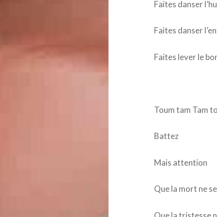
Faites danser l’h
Faites danser l’e
Faites lever le b
Toum tam Tam t
Battez
Mais attention
Que la mort ne se 
Que la tristesse n