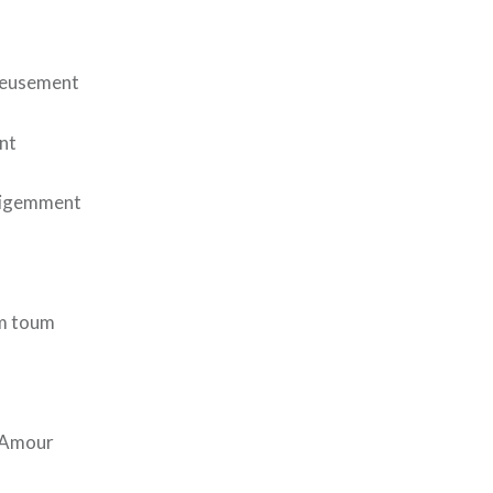
ieusement
nt
lligemment
m toum
l’Amour