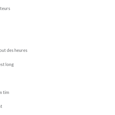
tteurs
bout des heures
est long
m tim
nt