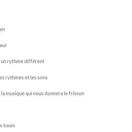
am
teur
 un rythme différent
les rythmes et les sons
 la musique qui nous donnera le frisson
m toum