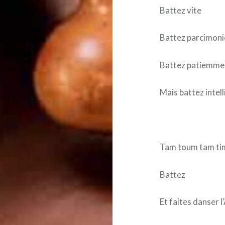
Battez vite
Battez parcimon
Battez patiemme
Mais battez inte
Tam toum tam ti
Battez
Et faites danser 