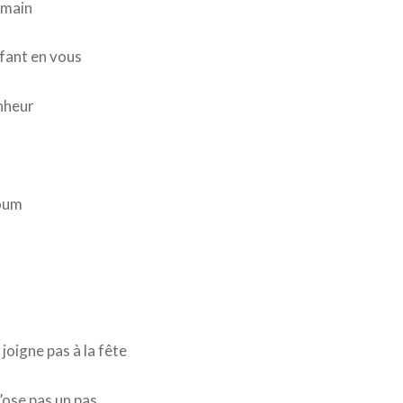
umain
nfant en vous
onheur
oum
joigne pas à la fête
’ose pas un pas