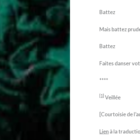
Battez
Mais battez pru
Battez
Faites danser vot
****
[1]
Veillée
[Courtoisie de l’a
Lien
à la traductio