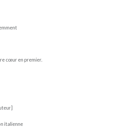
demment
re cœur en premier.
uteur]
n italienne