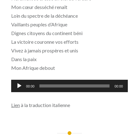
Mon cœur desséché renaît
Loin du spectre de la déchéance
Vaillants peuples d’Afrique
Dignes citoyens du continent béni
La victoire couronne vos efforts
Vivez à jamais prospères et unis
Dans la paix
Mon Afrique debout
Lecteur
00:00
00:00
audio
Lien
à la traduction italienne
Navigation