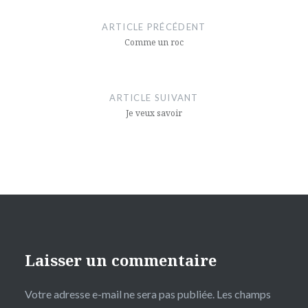
de
ARTICLE PRÉCÉDENT
l’article
Comme un roc
ARTICLE SUIVANT
Je veux savoir
Laisser un commentaire
Votre adresse e-mail ne sera pas publiée.
Les champs