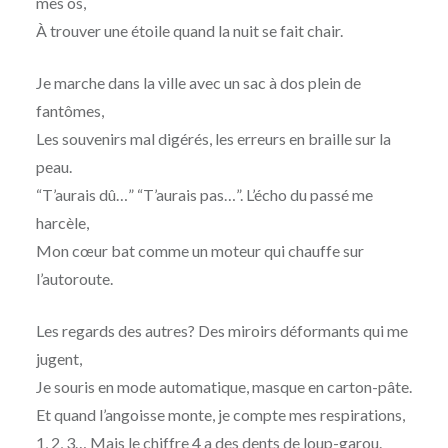
mes os,
À trouver une étoile quand la nuit se fait chair.
Je marche dans la ville avec un sac à dos plein de
fantômes,
Les souvenirs mal digérés, les erreurs en braille sur la
peau.
“T’aurais dû…” “T’aurais pas…”. L’écho du passé me
harcèle,
Mon cœur bat comme un moteur qui chauffe sur
l’autoroute.
Les regards des autres? Des miroirs déformants qui me
jugent,
Je souris en mode automatique, masque en carton-pâte.
Et quand l’angoisse monte, je compte mes respirations,
1, 2, 3… Mais le chiffre 4 a des dents de loup-garou.