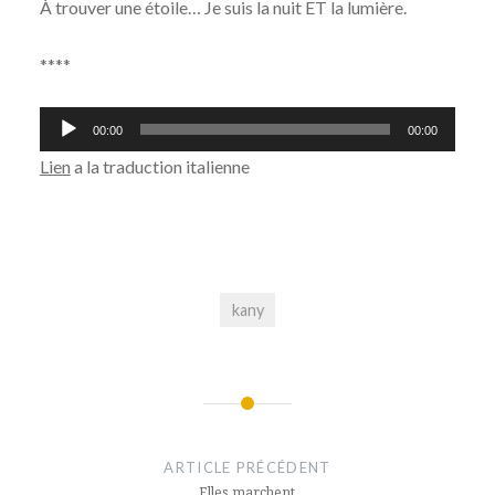
À trouver une étoile… Je suis la nuit ET la lumière.
****
Lecteur
00:00
00:00
audio
Lien
a la traduction italienne
kany
Navigation
de
ARTICLE PRÉCÉDENT
Elles marchent