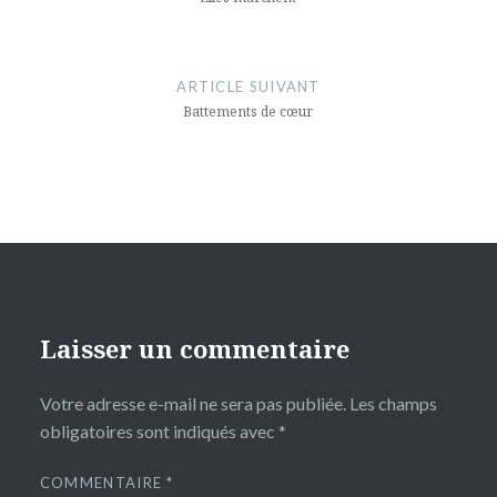
l’article
ARTICLE SUIVANT
Battements de cœur
Laisser un commentaire
Votre adresse e-mail ne sera pas publiée.
Les champs
obligatoires sont indiqués avec
*
COMMENTAIRE
*