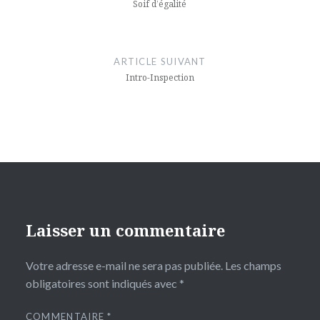
l’article
Soif d’égalité
ARTICLE SUIVANT
Intro-Inspection
Laisser un commentaire
Votre adresse e-mail ne sera pas publiée.
Les champs
obligatoires sont indiqués avec
*
COMMENTAIRE
*