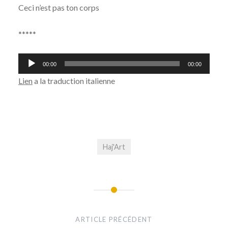
Ceci n’est pas ton corps
*****
Lecteur
00:00
00:00
audio
Lien
a la traduction italienne
Haj'Art
Navigation
de
ARTICLE PRÉCÉDENT