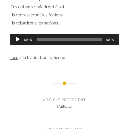
Tes enfants reviedront à toi
Ils redresseront les fanions
Ils rebâtirons les nations.
Lecteur
00:00
00:00
audio
Lien
à la traduction italienne
Navigation
de
ARTICLE PRÉCÉDENT
l’article
L’attente