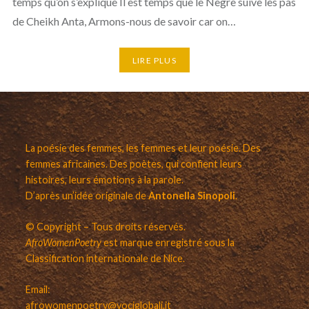
temps qu’on s’explique Il est temps que le Nègre suive les pas
de Cheikh Anta, Armons-nous de savoir car on…
LIRE PLUS
La poésie des femmes, les femmes et leur poésie. Des
femmes africaines. Des poètes, qui confient leurs
histoires, leurs émotions à la parole.
D’après un’idée originale de
Antonella Sinopoli
.
© Copyright – Tous droits réservés.
AfroWomenPoetry
est marque enregistré sous la
Classification internationale de Nice.
Email:
afrowomenpoetry@vociglobali.it