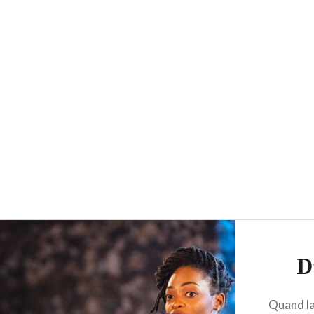
Accéder
au
contenu
principal
D
Quand la