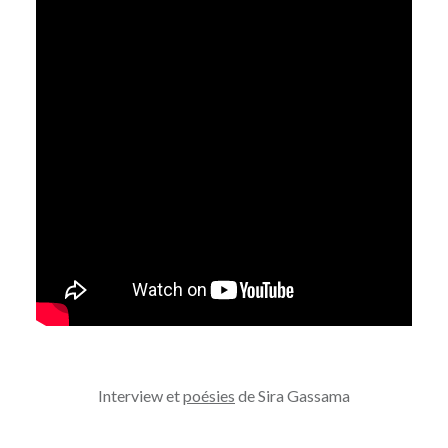
Interview et
poésies
de Sira Gassama